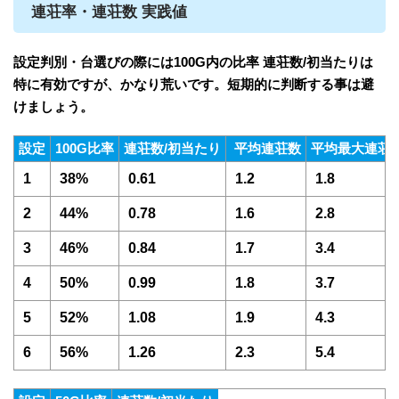
連荘率・連荘数 実践値
設定判別・台選びの際には100G内の比率 連荘数/初当たりは
特に有効ですが、かなり荒いです。短期的に判断する事は避
けましょう。
設定
100G比率
連荘数/初当たり
平均連荘数
平均最大連荘
1
38%
0.61
1.2
1.8
2
44%
0.78
1.6
2.8
3
46%
0.84
1.7
3.4
4
50%
0.99
1.8
3.7
5
52%
1.08
1.9
4.3
6
56%
1.26
2.3
5.4