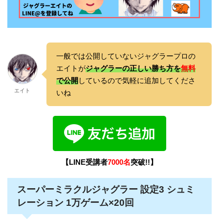
一般では公開していないジャグラープロの
エイトが
ジャグラーの正しい勝ち方を
無料
で公開
しているので気軽に追加してくださ
エイト
いね
【LINE受講者
7000名
突破!!】
スーパーミラクルジャグラー 設定3 シュミ
レーション 1万ゲーム×20回