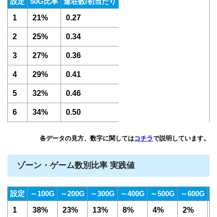
設定
50G比率
連荘数/初当たり
1
21%
0.27
2
25%
0.34
3
27%
0.36
4
29%
0.41
5
32%
0.46
6
34%
0.50
各データの見方、数字に関しては
コチラ
で説明しています。
ゾーン・ゲーム数別比率 実践値
設定
～100G
～200G
～300G
～400G
～500G
～600G
～
1
38%
23%
13%
8%
4%
2%