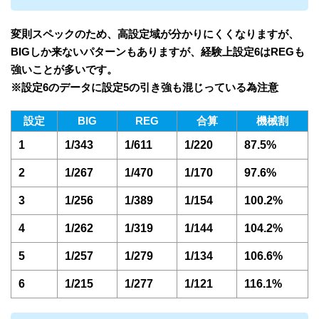
変則スペックのため、高設定域が分かりにくくなりますが、
BIGしか来ないパターンもありますが、経験上設定6はREGも
強いことが多いです。
※設定6のデータに設定5の引き強も混じっている為注意
設定
BIG
REG
合算
機械割
1
1/343
1/611
1/220
87.5%
2
1/267
1/470
1/170
97.6%
3
1/256
1/389
1/154
100.2%
4
1/262
1/319
1/144
104.2%
5
1/257
1/279
1/134
106.6%
6
1/215
1/277
1/121
116.1%