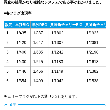
調査の結果かなり複雑なシステムである事がわかりました。
■各フラグ出現率
設定
単独BIG
単独REG
共通角チェリーBIG
共通角チェリー
1
1/435
1/837
1/1802
1/1923
2
1/420
1/647
1/1307
1/2381
3
1/400
1/635
1/1242
1/2198
4
1/430
1/545
1/1183
1/1613
5
1/446
1/466
1/1149
1/1382
6
1/354
1/499
1/1042
1/1538
チェリーフラグが以下の通り6つもあります。
メモ