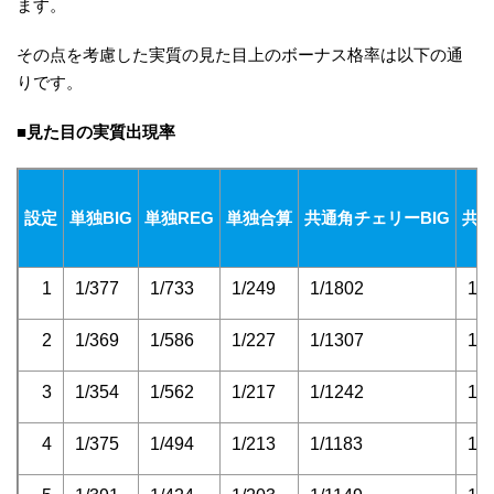
ます。
その点を考慮した実質の見た目上のボーナス格率は以下の通
りです。
■見た目の実質出現率
設定
単独BIG
単独REG
単独合算
共通角チェリーBIG
共通
1
1/377
1/733
1/249
1/1802
1/
2
1/369
1/586
1/227
1/1307
1/
3
1/354
1/562
1/217
1/1242
1/
4
1/375
1/494
1/213
1/1183
1/