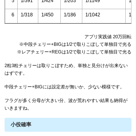
5
1/391
1/424
1/203
1/1149
1/
6
1/318
1/450
1/186
1/1042
1/1
アプリ実践値 20万回転
※中段チェリー+BIGは1/2で取りこぼして単独目で光る
※レアチェリー+REGは1/2で取りこぼして単独目で光る
2粒3粒チェリーは取りこぼすため、単独と見分けが出来ない
はずです。
中段チェリー+BIGには設定差が無いか、少ない模様です。
フラグが多く分母が大きい分、波が荒れやすい結果も納得が
いきますね。
小役確率