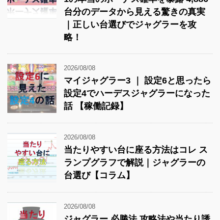
台分のデータから見える驚きの真実
｜正しい台選びでジャグラーを攻
略！
2026/08/08
マイジャグラー3 ｜ 設定6と思ったら
設定4でハーデスジャグラーになった
話 【稼働記録】
2026/08/08
当たりやすい台に座る方法はコレ ス
ランプグラフで解説｜ジャグラーの
台選び【コラム】
2026/08/08
ジャグラー 必勝法 攻略法や当たり誘