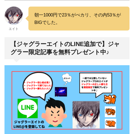
朝一1000円で23％がぺカリ、その内53％が
BIGでした。
エイト
【ジャグラーエイトのLINE追加で】ジャ
グラー限定記事を無料プレゼント中♪