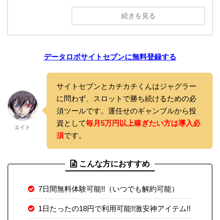
続きを見る
データロボサイトセブンに無料登録する
サイトセブンとカチカチくんはジャグラー
に問わず、スロットで勝ち続けるための必
須ツールです。運任せのギャンブルから投
資として
毎月5万円以上稼ぎたい方は導入必
エイト
須
です。
こんな方におすすめ
7日間無料体験可能!!（いつでも解約可能）
1日たったの18円で利用可能!!激安神アイテム!!