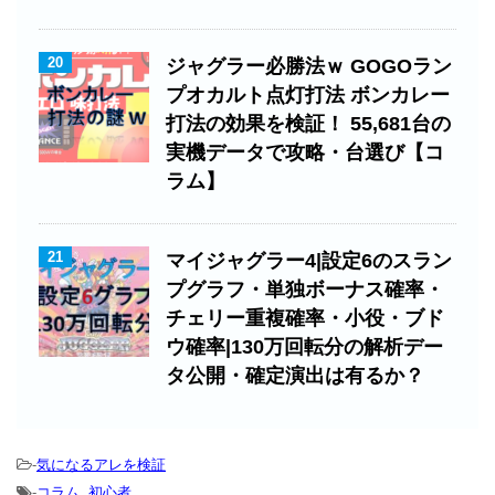
20
ジャグラー必勝法ｗ GOGOラン
プオカルト点灯打法 ボンカレー
打法の効果を検証！ 55,681台の
実機データで攻略・台選び【コ
ラム】
21
マイジャグラー4|設定6のスラン
プグラフ・単独ボーナス確率・
チェリー重複確率・小役・ブド
ウ確率|130万回転分の解析デー
タ公開・確定演出は有るか？
-
気になるアレを検証
-
コラム
,
初心者