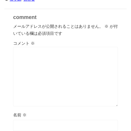
comment
メールアドレスが公開されることはありません。
※
が付
いている欄は必須項目です
コメント
※
名前
※