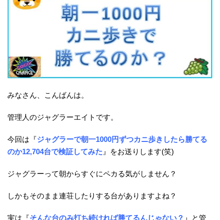
みなさん、こんばんは。
管理人のジャグラーエイトです。
今回は『
ジャグラーで朝一1000円ずつカニ歩きしたら勝てる
のか12,704台で検証してみた
』をお送りします(笑)
ジャグラーって朝からすぐにペカる気がしません？
しかもそのまま連荘したりする台がありますよね？
実は『
そんな台のみ打ち続ければ勝てるんじゃない？
』と管