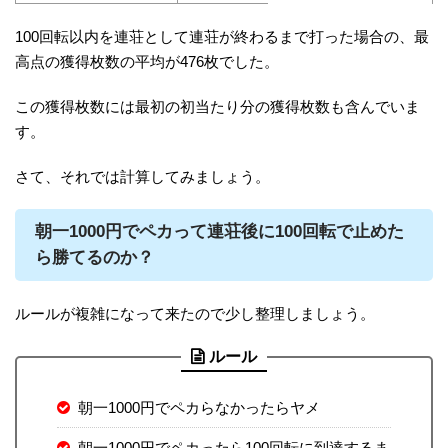
100回転以内を連荘として連荘が終わるまで打った場合の、最
高点の獲得枚数の平均が476枚でした。
この獲得枚数には最初の初当たり分の獲得枚数も含んでいま
す。
さて、それでは計算してみましょう。
朝一1000円でペカって連荘後に100回転で止めた
ら勝てるのか？
ルールが複雑になって来たので少し整理しましょう。
ルール
朝一1000円でペカらなかったらヤメ
朝一1000円でペカったら100回転に到達するま