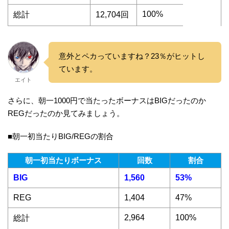
100%
総計
12,704回
意外とペカっていますね？23％がヒットし
ています。
エイト
さらに、朝一1000円で当たったボーナスはBIGだったのか
REGだったのか見てみましょう。
■朝一初当たりBIG/REGの割合
朝一初当たりボーナス
回数
割合
BIG
1,560
53%
REG
1,404
47%
2,964
100%
総計