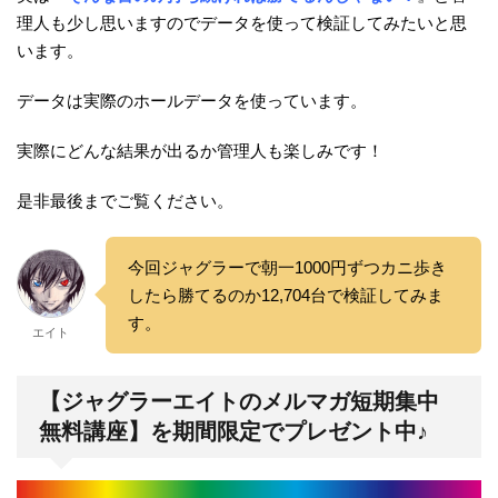
理人も少し思いますのでデータを使って検証してみたいと思
います。
データは実際のホールデータを使っています。
実際にどんな結果が出るか管理人も楽しみです！
是非最後までご覧ください。
今回ジャグラーで朝一1000円ずつカニ歩き
したら勝てるのか12,704台で検証してみま
す。
エイト
【ジャグラーエイトのメルマガ短期集中
無料講座】を期間限定でプレゼント中♪