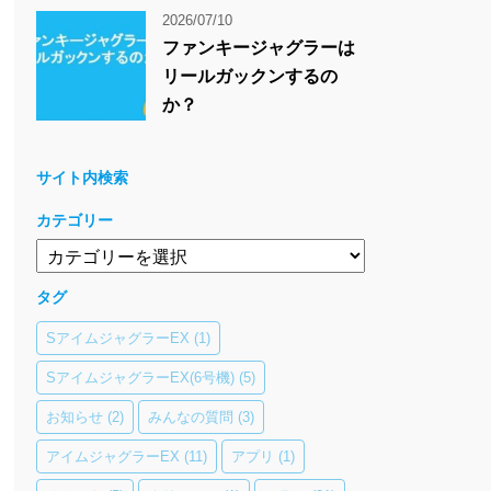
1/4878
1/4878
2026/07/10
ファンキージャグラーは
1/5882
1/4762
リールガックンするの
か？
1/5000
1/4595
1/4444
1/4762
サイト内検索
カテゴリー
カ
テ
ゴ
タグ
リ
SアイムジャグラーEX
(1)
ー
SアイムジャグラーEX(6号機)
(5)
お知らせ
(2)
みんなの質問
(3)
アイムジャグラーEX
(11)
アプリ
(1)