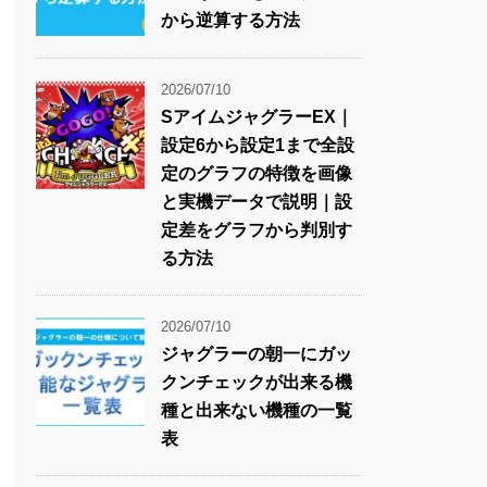
から逆算する方法
2026/07/10
SアイムジャグラーEX｜
設定6から設定1まで全設
定のグラフの特徴を画像
と実機データで説明｜設
定差をグラフから判別す
る方法
2026/07/10
ーBIG
3粒チェリーREG
2粒チェリーREG
ジャグラーの朝一にガッ
クンチェックが出来る機
1/5263
1/6667
種と出来ない機種の一覧
表
1/6452
1/5882