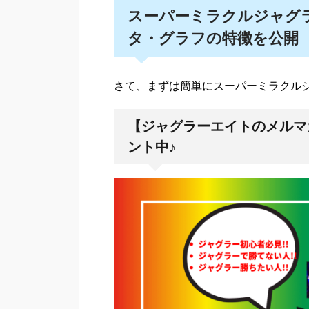
スーパーミラクルジャグ
タ・グラフの特徴を公開
さて、まずは簡単にスーパーミラクル
【ジャグラーエイトのメルマ
ント中♪