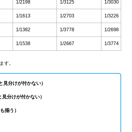
1/2198
1/3125
1/3030
1/1613
1/2703
1/3226
1/1382
1/3778
1/2698
1/1538
1/2667
1/3774
ます。
ーと見分けが付かない）
と見分けが付かない）
でも揃う）