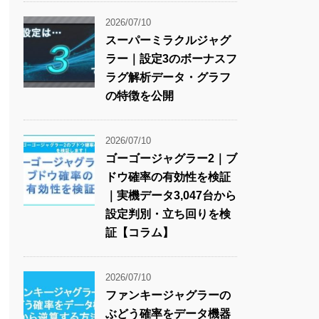
2026/07/10
スーパーミラクルジャグ
ラー｜設定3のボーナスフ
ラグ解析データ・グラフ
の特徴を公開
2026/07/10
ゴーゴージャグラー2｜ブ
ドウ確率の有効性を検証
｜実機データ3,047台から
設定判別・立ち回りを検
証【コラム】
2026/07/10
ファンキージャグラーの
ぶどう確率をデータ機器