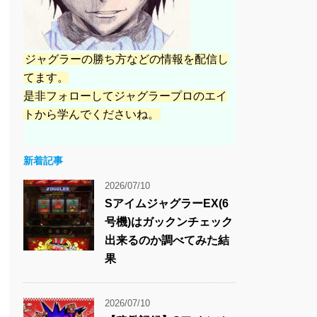
ジャグラーの勝ち方などの情報を配信し
てます。
是非フォローしてジャグラープロのエイ
トから学んでくださいね。
新着記事
2026/07/10
SアイムジャグラーEX(6
号機)はガックンチェック
出来るのか調べてみた結
果
2026/07/10