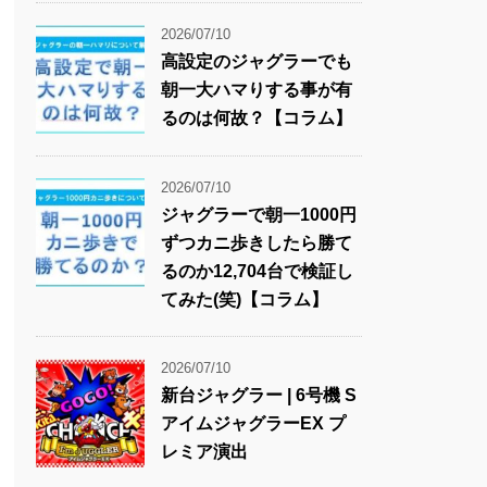
2026/07/10
高設定のジャグラーでも
朝一大ハマりする事が有
るのは何故？【コラム】
2026/07/10
ジャグラーで朝一1000円
ずつカニ歩きしたら勝て
るのか12,704台で検証し
てみた(笑)【コラム】
2026/07/10
新台ジャグラー | 6号機 S
アイムジャグラーEX プ
レミア演出