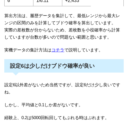
6
1/6.11
+2,433
算出方法は、履歴データを集計して、最低レンジから最大レ
ンジの区間のみを計算してブドウ確率を算出しています。
実際の差枚数が分からないため、差枚数を小役確率から計算
していますが台数が多いので問題ない範囲と思います。
実機データの集計方法は
コチラ
で説明しています。
設定6は少しだけブドウ確率が良い
設定6以外差がないため当然ですが、設定6だけ少し良いです
ね。
しかし、平均値と0.1しか差がないです。
経験上、0.2は5000回転回してもぶれる時はぶれます。