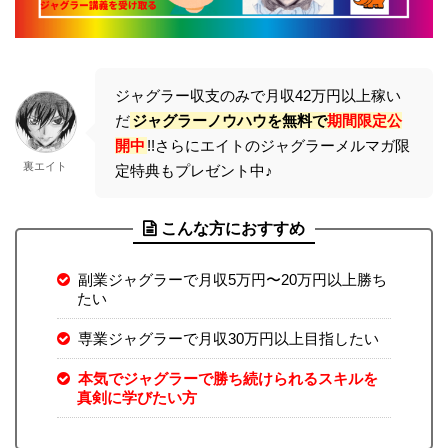
ジャグラー収支のみで月収42万円以上稼い
だ
ジャグラーノウハウを無料で
期間限定公
開中
!!さらにエイトのジャグラーメルマガ限
裏エイト
定特典もプレゼント中♪
こんな方におすすめ
副業ジャグラーで月収5万円〜20万円以上勝ち
たい
専業ジャグラーで月収30万円以上目指したい
本気でジャグラーで勝ち続けられるスキルを
真剣に学びたい方