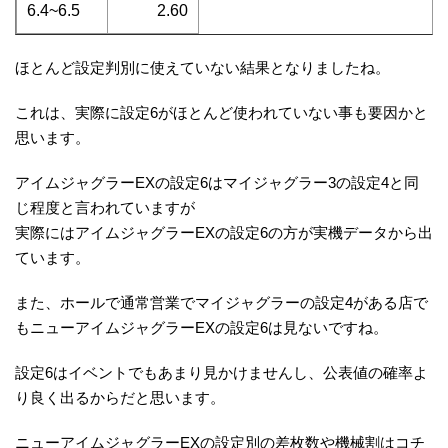
6.4~6.5
2.60
ほとんど設定判別に使えていない結果となりましたね。
これは、実際に設定6がほとんど使われていない事も要因かと
思います。
アイムジャグラーEXの設定6はマイジャグラー3の設定4と同
じ程度と言われていますが
実際にはアイムジャグラーEXの設定6の方が実機データから出
ています。
また、ホールで通常営業でマイジャグラーの設定4がある店で
もニューアイムジャグラーEXの設定6は見ないですね。
設定6はイベントでもあまり見かけませんし、公表値の確率よ
り良く出るからだと思います。
ニューアイムジャグラーEXの設定別の差枚数や機械割はコチ