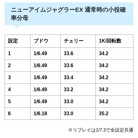
ニューアイムジャグラーEX 通常時の小役確
率分母
設定
ブドウ
チェリー
1K/回転数
1
1/6.49
33.6
34.2
2
1/6.49
33.6
34.2
3
1/6.49
33.4
34.2
4
1/6.49
33.2
34.2
5
1/6.49
33.0
34.2
6
1/6.18
33.0
35.2
※リプレイは1/7.3で全設定共通