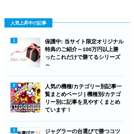
人気上昇中の記事
1
保護中: 当サイト限定オリジナル
特典のご紹介～100万円以上勝
ったこれだけで勝てるシリーズ
～
2
人気の機種/カテゴリー別記事一
覧まとめページ | 機種別/カテゴ
リー別に記事を見やすくまとめ
ています！
3
ジャグラーの台選びで勝つコツ