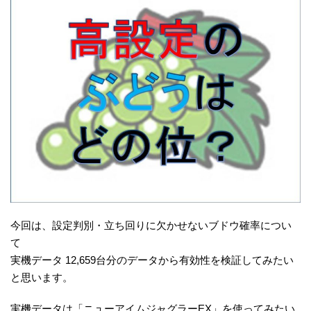
今回は、設定判別・立ち回りに欠かせないブドウ確率につい
て
実機データ 12,659台分のデータから有効性を検証してみたい
と思います。
実機データは「ニューアイムジャグラーEX」を使ってみたい