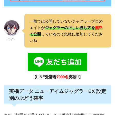
一般では公開していないジャグラープロの
エイトが
ジャグラーの正しい勝ち方を
無料
で公開
しているので気軽に追加してくださ
エイト
いね
【LINE受講者
7000名
突破!!】
実機データ ニューアイムジャグラーEX 設定
別のぶどう確率