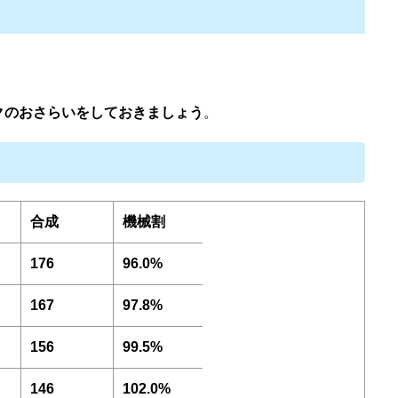
クのおさらいをしておきましょう
。
合成
機械割
176
96.0%
167
97.8%
156
99.5%
146
102.0%