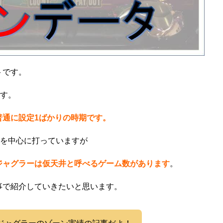
トです。
です。
普通に設定1ばかりの時期です。
ンを中心に打っていますが
ジャグラーは仮天井と呼べるゲーム数があります
。
事で紹介していきたいと思います。