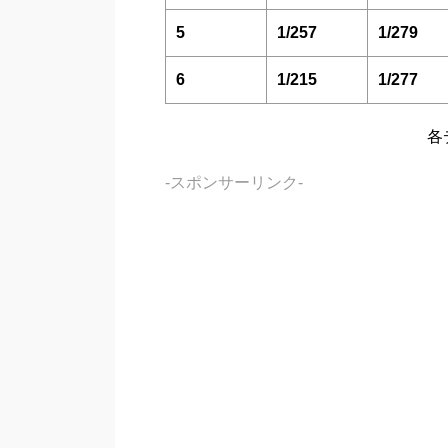
5
1/257
1/279
6
1/215
1/277
各
-スポンサーリンク-