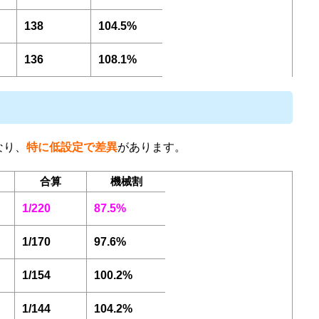
138
104.5%
136
108.1%
なり、
特に低設定で差異
があります。
合算
機械割
1/220
87.5%
1/170
97.6%
1/154
100.2%
1/144
104.2%