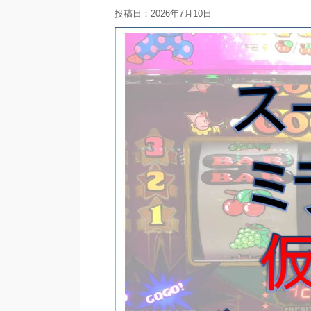
投稿日：
2026年7月10日