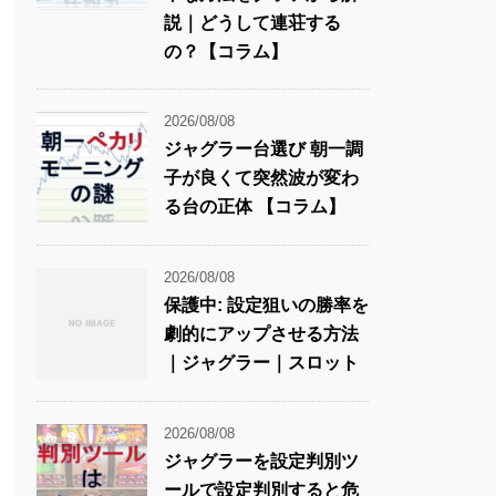
説｜どうして連荘する
の？【コラム】
2026/08/08
ジャグラー台選び 朝一調
子が良くて突然波が変わ
る台の正体 【コラム】
2026/08/08
保護中: 設定狙いの勝率を
劇的にアップさせる方法
｜ジャグラー｜スロット
2026/08/08
ジャグラーを設定判別ツ
ールで設定判別すると危