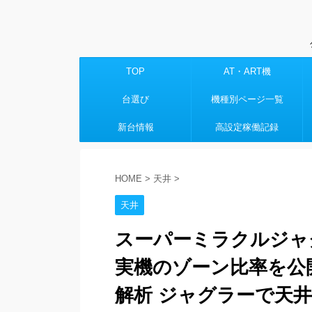
TOP
AT・ART機
台選び
機種別ページ一覧
新台情報
高設定稼働記録
HOME
>
天井
>
天井
スーパーミラクルジャ
実機のゾーン比率を公開
解析 ジャグラーで天