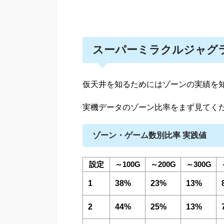
スーパーミラクルジャグ
仮天井を知るためにはゾーンの実績を
実機データのゾーン比率をまず見てく
ゾーン・ゲーム数別比率 実践値
設定
～100G
～200G
～300G
1
38%
23%
13%
2
44%
25%
13%