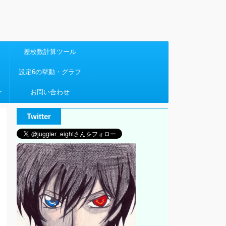
。
差枚数計算ツール
設定6の挙動・グラフ
ー
お問い合わせ
Twitter