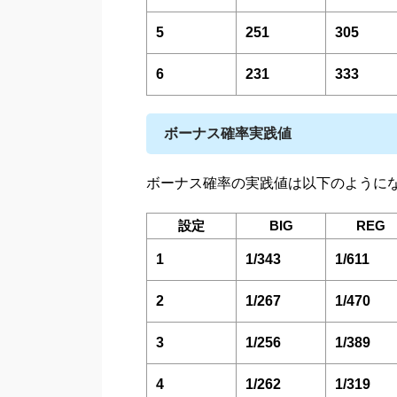
5
251
305
6
231
333
ボーナス確率実践値
ボーナス確率の実践値は以下のように
設定
BIG
REG
1
1/343
1/611
2
1/267
1/470
3
1/256
1/389
4
1/262
1/319