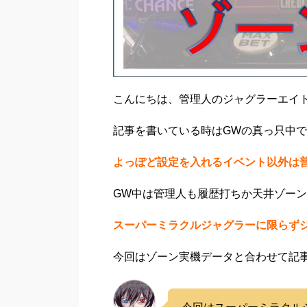
こんにちは、管理人のジャグラーエイ
記事を書いている時はGWの真っ只中
よっぽど設定を入れるイベント以外は
GW中は管理人も履歴打ちか天井ゾー
スーパーミラクルジャグラーに限らず
今回はゾーン実機データと合わせて記