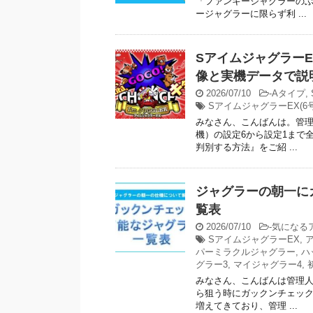
「ファンキージャグラーのぶ
ージャグラーに限らず利 ...
Sアイムジャグラー
像と実機データで説
2026/07/10
-
Aタイプ
,
SアイムジャグラーEX(6
みなさん、こんばんは。管理
機）の設定6から設定1まで
判別する方法』をご紹 ...
ジャグラーの朝一に
覧表
2026/07/10
-
気になる
SアイムジャグラーEX
,
パーミラクルジャグラー
,
ハ
グラー3
,
マイジャグラー4
,
みなさん、こんばんは管理人
ら狙う時にガックンチェック
増えてきており、管理 ...