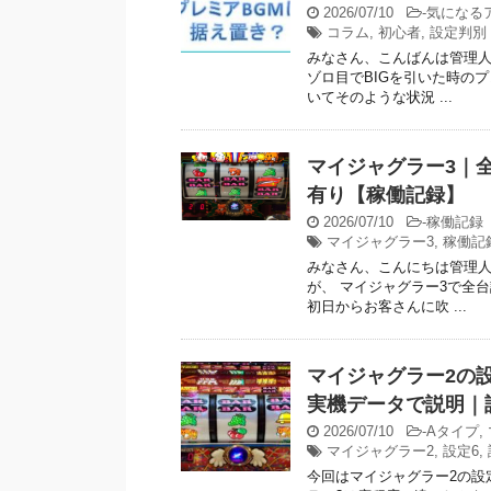
2026/07/10
-
気になる
コラム
,
初心者
,
設定判別
みなさん、こんばんは管理人
ゾロ目でBIGを引いた時の
いてそのような状況 ...
マイジャグラー3｜
有り【稼働記録】
2026/07/10
-
稼働記録
マイジャグラー3
,
稼働記
みなさん、こんにちは管理人
が、 マイジャグラー3で全
初日からお客さんに吹 ...
マイジャグラー2の
実機データで説明｜
2026/07/10
-
Aタイプ
,
マイジャグラー2
,
設定6
,
今回はマイジャグラー2の設