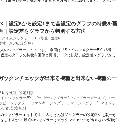
どう確率をデータ機器から逆算する方法」をご紹介します。 ファンキ
EX｜設定6から設定1まで全設定のグラフの特徴を画
明｜設定差をグラフから判別する方法
SアイムジャグラーEX(6号機)
,
設定6
号機)
,
設定6
,
設定判別
人のジャグラーエイトです。 今回は『SアイムジャグラーEX（6号
全設定のグラフの特徴を画像と実機データで説明、設定差をグラフから
ガックンチェックが出来る機種と出来ない機種の一
アレを検証
,
設定判別
アイムジャグラーEX
,
ゴーゴージャグラー2
,
ジャグラーガールズ
,
スー
ッピージャグラー
,
ファンキ－ジャグラー
,
マイジャグラー2
,
マイジャ
初心者
,
設定判別
のジャグラーエイトです。 みなさんはジャグラーの設定狙いを朝一か
をしますか？ 最近のジャグラーはガックンチェックが出来ない機種が