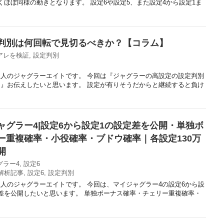
くほぼ同様の動きとなります。 設定6や設定5、また設定4から設定1ま
判別は何回転で見切るべきか？【コラム】
アレを検証
,
設定判別
人のジャグラーエイトです。 今回は『ジャグラーの高設定の設定判別
』お伝えしたいと思います。 設定が有りそうだからと継続すると負け
ャグラー4|設定6から設定1の設定差を公開・単独ボ
ー重複確率・小役確率・ブドウ確率｜各設定130万
開
グラー4
,
設定6
解析記事
,
設定6
,
設定判別
人のジャグラーエイトです。 今回は、マイジャグラー4の設定6から設
差を公開したいと思います。 単独ボーナス確率・チェリー重複確率・