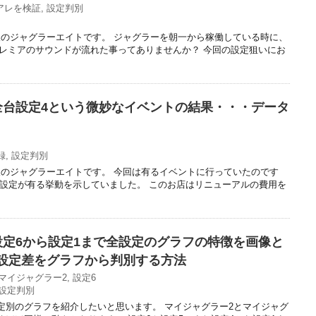
アレを検証
,
設定判別
のジャグラーエイトです。 ジャグラーを朝一から稼働している時に、
プレミアのサウンドが流れた事ってありませんか？ 今回の設定狙いにお
全台設定4という微妙なイベントの結果・・・データ
録
,
設定判別
のジャグラーエイトです。 今回は有るイベントに行っていたのです
台設定が有る挙動を示していました。 このお店はリニューアルの費用を
設定6から設定1まで全設定のグラフの特徴を画像と
設定差をグラフから判別する方法
マイジャグラー2
,
設定6
設定判別
定別のグラフを紹介したいと思います。 マイジャグラー2とマイジャグ