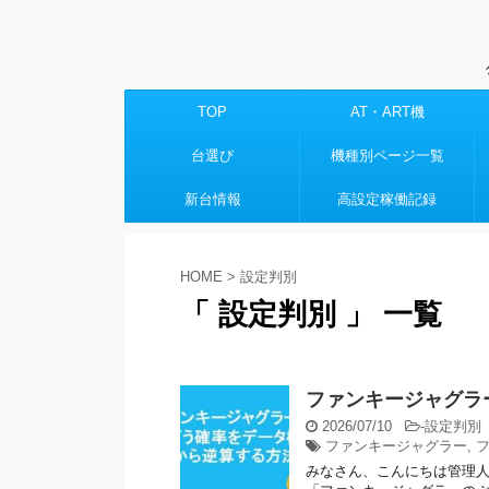
TOP
AT・ART機
台選び
機種別ページ一覧
新台情報
高設定稼働記録
HOME
>
設定判別
「 設定判別 」 一覧
ファンキージャグラ
2026/07/10
-
設定判別
ファンキージャグラー
,
みなさん、こんにちは管理人