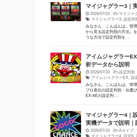
マイジャグラー3｜
2026/07/10
-
マイジャ
マイジャグラー3
,
設定判
みなさん、こんばんは。管理
から見る設定判別の方法』を
うな方法で設定判別を ...
アイムジャグラーE
析データから説明
2026/07/10
-
設定判別
アイムジャグラーEX
,
設
みなさん、こんばんは。管理
プロ直伝の設定判別・台選び
EX-AEの設定判 ...
マイジャグラー4｜
実機データで説明｜
2026/07/10
-
Aタイプ
,
マイジャグラー4
,
設定6
,