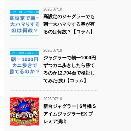
2026/07/10
高設定のジャグラーでも
朝一大ハマりする事が有
るのは何故？【コラム】
2026/07/10
ジャグラーで朝一1000円
ずつカニ歩きしたら勝て
るのか12,704台で検証し
てみた(笑)【コラム】
2026/07/10
新台ジャグラー | 6号機 S
アイムジャグラーEX プ
レミア演出