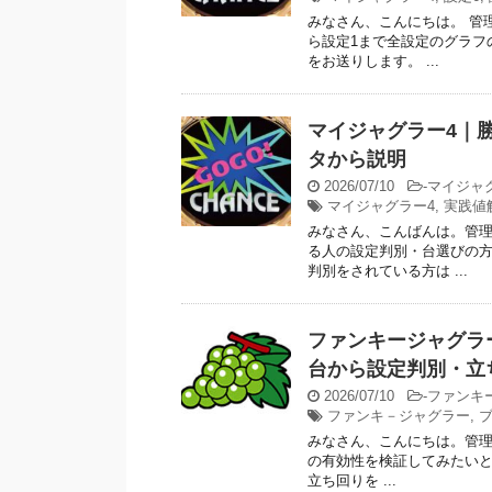
みなさん、こんにちは。 管
ら設定1まで全設定のグラフ
をお送りします。 ...
マイジャグラー4｜
タから説明
2026/07/10
-
マイジャ
マイジャグラー4
,
実践値
みなさん、こんばんは。管理
る人の設定判別・台選びの方
判別をされている方は ...
ファンキージャグラー
台から設定判別・立
2026/07/10
-
ファンキ
ファンキ－ジャグラー
,
みなさん、こんにちは。管理
の有効性を検証してみたいと思
立ち回りを ...