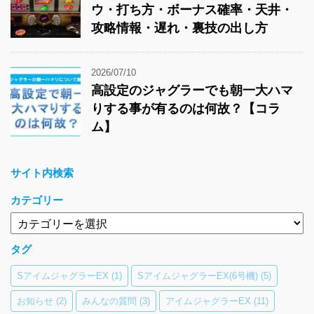
ウ・打ち方・ボーナス確率・天井・
攻略情報・遅れ・裏技の出し方
2026/07/10
高設定のジャグラーでも朝一大ハマ
りする事が有るのは何故？【コラ
ム】
サイト内検索
カテゴリー
カ
テ
ゴ
タグ
リ
SアイムジャグラーEX
(1)
SアイムジャグラーEX(6号機)
(5)
ー
お知らせ
(2)
みんなの質問
(3)
アイムジャグラーEX
(11)