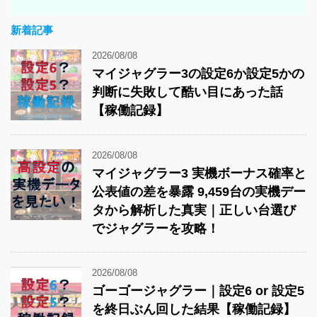
新着記事
2026/08/08
マイジャグラー3の設定6か設定5かの
判断に失敗して酷い目にあった話
【稼働記録】
2026/08/08
マイジャグラー3 実機ボーナス確率と
公表値の差を暴露 9,459台の実機デー
タから解析した真実｜正しい台選び
でジャグラーを攻略！
2026/08/08
ゴーゴージャグラー｜設定6 or 設定5
を終日ぶん回した結果【稼働記録】