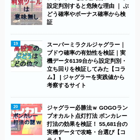
設定判別すると危険な理由 ｜ ぶ
どう確率やボーナス確率から検
証
19
スーパーミラクルジャグラー｜
ブドウ確率の有効性を検証｜実
機データ6139台から設定判別・
立ち回りを検証してみた【コラ
ム】 | ジャグラーを実践値から
考察するサイト
20
ジャグラー必勝法ｗ GOGOラン
プオカルト点灯打法 ボンカレー
打法の効果を検証！ 55,681台の
実機データで攻略・台選び【コ