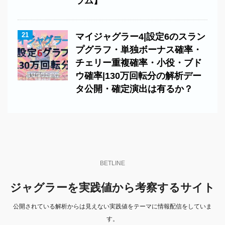
ラム】
21
マイジャグラー4|設定6のスラン
プグラフ・単独ボーナス確率・
チェリー重複確率・小役・ブド
ウ確率|130万回転分の解析デー
タ公開・確定演出は有るか？
BETLINE
ジャグラーを実践値から考察するサイト
公開されている解析からは見えない実践値をテーマに情報配信をしていま
す。