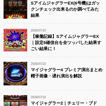
SアイムジャグラーEX(6号機)はガッ
クンチェック出来るのか調べてみた
結果
2026/07/10
【稼働記録】SアイムジャグラーEX
｜設定6確信台を全ツッパした結果す
ごい結果に！
2026/07/10
マイジャグラー4 プレミア演出まとめ
帽子画像・遅れ演出を解説
2026/07/10
マイジャグラー2｜チェリー・ブド