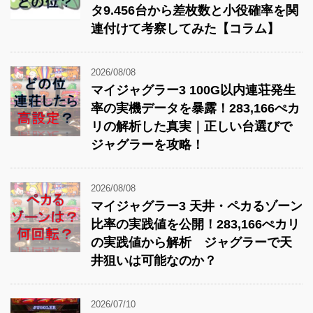
タ9.456台から差枚数と小役確率を関
連付けて考察してみた【コラム】
2026/08/08
マイジャグラー3 100G以内連荘発生
率の実機データを暴露！283,166ぺカ
リの解析した真実｜正しい台選びで
ジャグラーを攻略！
2026/08/08
マイジャグラー3 天井・ペカるゾーン
比率の実践値を公開！283,166ぺカリ
の実践値から解析 ジャグラーで天
井狙いは可能なのか？
2026/07/10