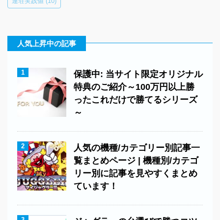
連荘実践値
(10)
人気上昇中の記事
1
保護中: 当サイト限定オリジナル
特典のご紹介～100万円以上勝
ったこれだけで勝てるシリーズ
～
2
人気の機種/カテゴリー別記事一
覧まとめページ | 機種別/カテゴ
リー別に記事を見やすくまとめ
ています！
3