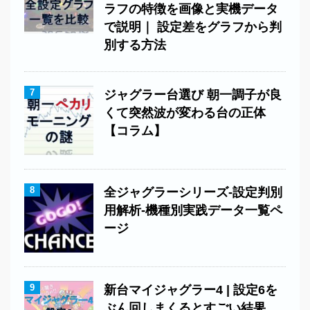
ラフの特徴を画像と実機データ
で説明｜ 設定差をグラフから判
別する方法
7
ジャグラー台選び 朝一調子が良
くて突然波が変わる台の正体
【コラム】
8
全ジャグラーシリーズ-設定判別
用解析-機種別実践データ一覧ペ
ージ
9
新台マイジャグラー4 | 設定6を
ぶん回しまくるとすごい結果