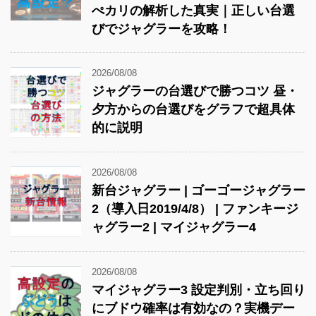
ぺカリの解析した真実｜正しい台選
びでジャグラーを攻略！
2026/08/08
ジャグラーの台選びで勝つコツ 昼・
夕方からの台選びをグラフで超具体
的に説明
2026/08/08
新台ジャグラー | ゴーゴージャグラー
2（導入日2019/4/8） | ファンキージ
ャグラー2 | マイジャグラー4
2026/08/08
マイジャグラー3 設定判別・立ち回り
にブドウ確率は有効なの？実機デー