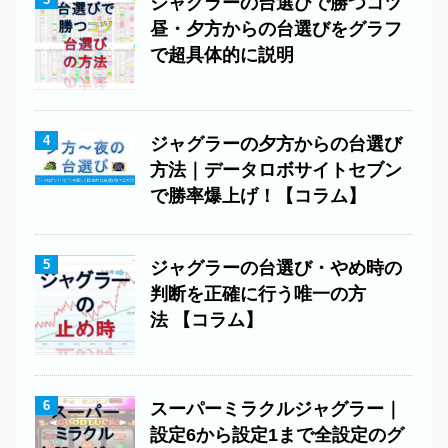
ジャグラーの台選びで勝つコツ
昼・夕方からの台選びをグラフ
で超具体的に説明
4
ジャグラーの夕方からの台選び
方法｜データロボサイトセブン
で勝率爆上げ！【コラム】
5
ジャグラーの台選び・やめ時の
判断を正確に行う唯一の方
法 【コラム】
6
スーパーミラクルジャグラー｜
設定6から設定1まで全設定のグ