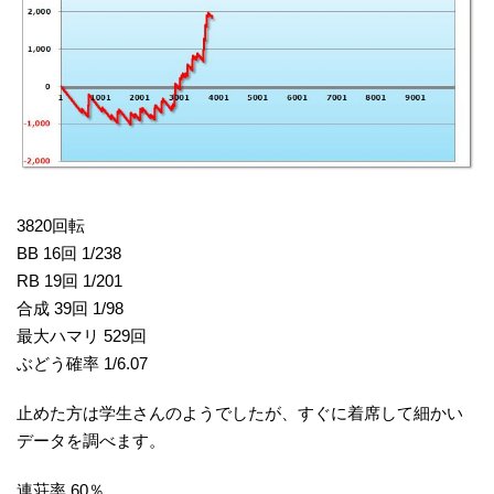
3820回転
BB 16回 1/238
RB 19回 1/201
合成 39回 1/98
最大ハマリ 529回
ぶどう確率 1/6.07
止めた方は学生さんのようでしたが、すぐに着席して細かい
データを調べます。
連荘率 60％