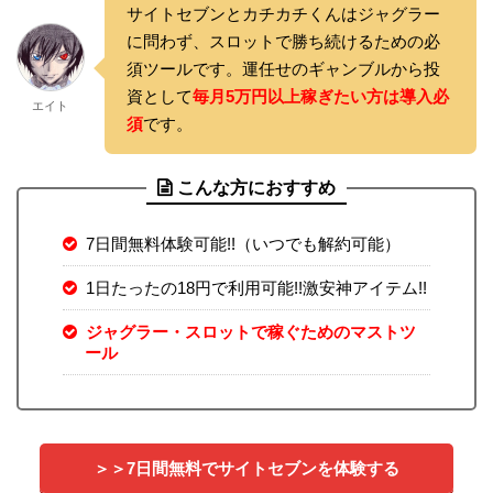
サイトセブンとカチカチくんはジャグラー
に問わず、スロットで勝ち続けるための必
須ツールです。運任せのギャンブルから投
資として
毎月5万円以上稼ぎたい方は導入必
エイト
須
です。
こんな方におすすめ
7日間無料体験可能!!（いつでも解約可能）
1日たったの18円で利用可能!!激安神アイテム!!
ジャグラー・スロットで稼ぐためのマストツ
ール
＞＞7日間無料でサイトセブンを体験する