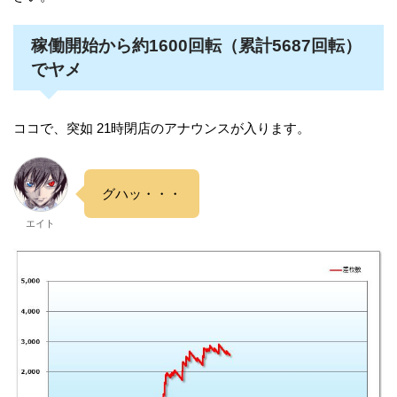
稼働開始から約1600回転（累計5687回転）
でヤメ
ココで、突如 21時閉店のアナウンスが入ります。
グハッ・・・
エイト