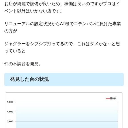
お店が綺麗で設備が良いため、稼働は良いのですがプロはイ
ベント以外はいかない店です。
リニューアルの設定状況からAT機でコテンパンに負けた専業
の方が
ジャグラーをシブシブ打ってるので、これはダメかな～と思
っていると
件の不調台を発見。
発見した台の状況