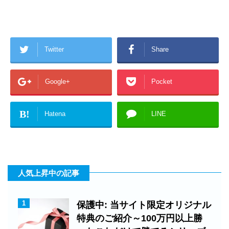
Twitter
Share
Google+
Pocket
B!
Hatena
LINE
人気上昇中の記事
1
保護中: 当サイト限定オリジナル
特典のご紹介～100万円以上勝