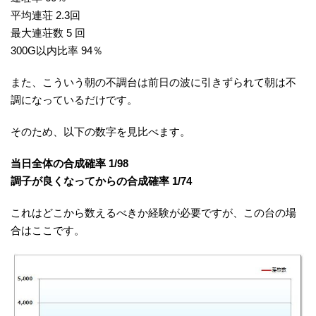
平均連荘 2.3回
最大連荘数 5 回
300G以内比率 94％
また、こういう朝の不調台は前日の波に引きずられて朝は不
調になっているだけです。
そのため、以下の数字を見比べます。
当日全体の合成確率 1/98
調子が良くなってからの合成確率 1/74
これはどこから数えるべきか経験が必要ですが、この台の場
合はここです。