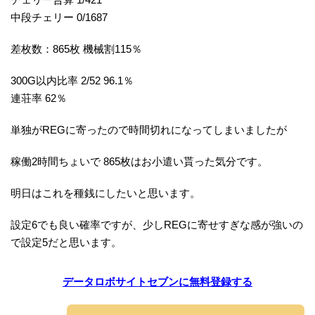
中段チェリー 0/1687
差枚数：865枚 機械割115％
300G以内比率 2/52 96.1％
連荘率 62％
単独がREGに寄ったので時間切れになってしまいましたが
稼働2時間ちょいで 865枚はお小遣い貰った気分です。
明日はこれを種銭にしたいと思います。
設定6でも良い確率ですが、少しREGに寄せすぎな感が強いの
で設定5だと思います。
データロボサイトセブンに無料登録する