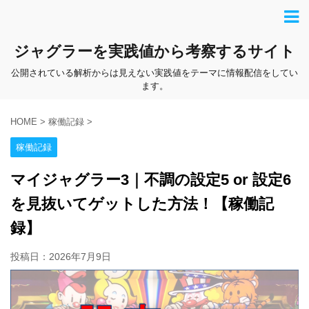
ジャグラーを実践値から考察するサイト
公開されている解析からは見えない実践値をテーマに情報配信をしてい
ます。
HOME
>
稼働記録
>
稼働記録
マイジャグラー3｜不調の設定5 or 設定6
を見抜いてゲットした方法！【稼働記
録】
投稿日：
2026年7月9日