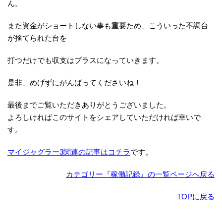
ん。
また資金がショートしない事も重要ため、こういった不調台
が捨てられた台を
打つだけでも収支はプラスになっていきます。
是非、めげずにがんばってくださいね！
最後までご覧いただきありがとうございました。
よろしければこのサイトをシェアしていただければ幸いで
す。
マイジャグラー3関連の記事はコチラ
です。
カテゴリー『稼働記録』の一覧ページへ戻る
TOPに戻る